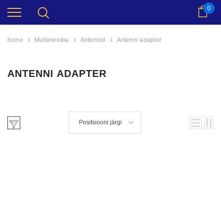
0
Ostu
home
Multimeedia
Antennid
Antenni adapter
ANTENNI ADAPTER
Positsiooni järgi