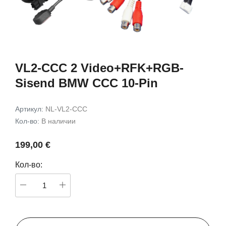
птер
CarPlay
Auto и CarPlay 
HK4
99,00 €
49,00 €
В корзину
В корз
VL2-CCC 2 Video+RFK+RGB-
Sisend BMW CCC 10-Pin
Артикул:
NL-VL2-CCC
Кол-во:
В наличии
199,00 €
Кол-во: