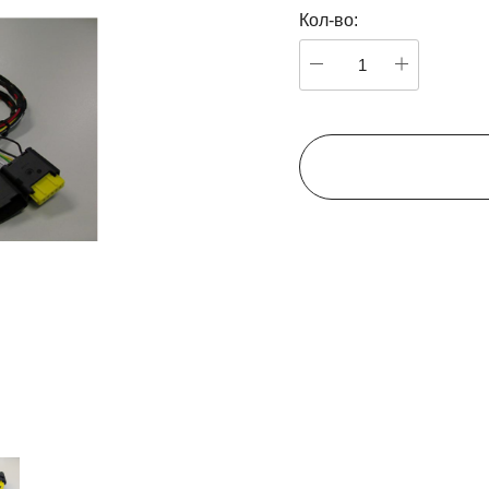
Комплект амортизаторов
Кол-во:
капота с креплениями для
Toyota RAV4 2018->
99,00 €
В корзину