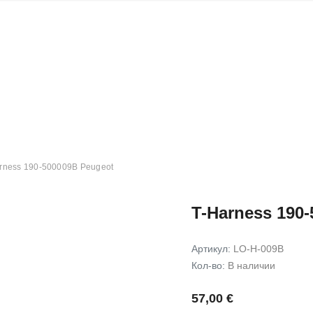
парктроников
контроля
Двухканальные модели
Парковочные камеры
Универсальный
Модуль ко
Трехканальные модели
Мониторы для
Для конкретной модели
Т-образны
Аксессуары для
Карты памят
парковочных камер
видеорегистраторов
Панель уп
CPL-фильтр
Дисплеи для
Аксессуар
парктроников
Адаптеры пи
контроля
Дополнительные
rness 190-500009B Peugeot
Аксессуары
оборудование для
парктроников
T-Harness 190
Интерфейс для
штатного устройства
Артикул:
LO-H-009B
Кол-во:
В наличии
57,00 €