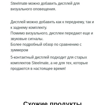
птер
CarPlay
Auto и CarPlay 
Steelmate можно добавить дисплей для
HK4
визуального оповещения.
99,00 €
49,00 €
В корзину
В корз
Дисплей можно добавить как к переднему, так и
к заднему комплекту.
Помимо визуального, дисплеи передают еще и
звуковые сигналы.
Более подробный обзор по сравнению с
зуммером
5-контактный дисплей подходит для старых
комплектов Steelmate, а не для тех, которые
продаются в настоящее время!
Схожие продукты